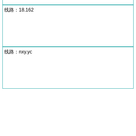
线路：18.162
线路：nxy.yc